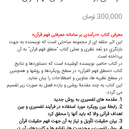
برگه نمونه
300,000
تومان
برگه نمونه
معرفی کتاب «درآمدی بر سامانه معرفتی فهم قرآن»
این اثر، حلقه ای از مجموعه مباحثی است که نویسنده به جهت
بلاگ
بازنگریِ دو بُعد نظری و عملی کتاب “منطق فهم قرآن” به آن
پرداخته است.
پرداخت
در کتاب حاضر، نویسنده کوشیده است که دستاوردها و نتایج
کتاب «منطق فهم القرآن» در سطح رویکردها و روشها و همچنین
تماس با ما
در سطح نظریه ها، عناوین و اصطلاحات را بیان نماید.
این کتاب به چند مقدمۀ روشی و یازده فصل به صورت زیر تقسیم
ثبت شکایات
می گردد:
1. مقدمه های تفسیری به روش جدید
حساب کاربری من
2. رابطۀ بین رویکرد مورد استفاده در فرآیند تفسیری و بین
اهداف قرآنی والا که باید آنها را محقق کرد
3. بیان حقیقت تأویل و نیاز به آن جهت فهم حقیقت قرآن
درباره ما
4. روش تفسیری، محدویت ها، نقشه ها و کاربردهای آن در