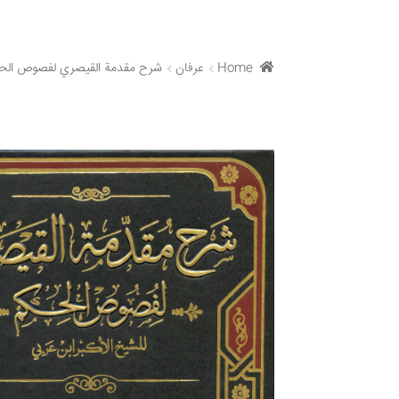
Home
عرفان
شرح مقدمة القیصري لفصوص الح