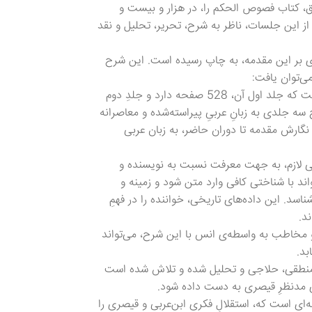
ق، کتاب فصوص الحکم را، در هزار و بیست و
ین جلسات، ناظر به شرح، تحریر، تحلیل و نقد
ی بر این مقدمه، به چاپ رسیده است. این شرح
ی‌توان یافت:
1. شرح علامه حیدری در سه جلد چاپ شده است که جلد اول آن، 528 صفحه دارد و جلدِ دوم
53 صفحه. این شرح سه جلدی به زبانِ عربیِ پیراسته‌شده و معاصرانه
نگارش مقدمه تا دوران حاضر، به زبان عربی
خی لازم، به جهت معرفت نسبت به نویسنده و
ند با شناختی کافی وارد متن شود و زمینه و
اسد. این داده‌های تاریخی، خواننده را در فهمِ
د.
 مخاطب به واسطه‌ی انس با این شرح، می‌تواند
بد.
 منطقی، حلاجی و تحلیل شده و تلاش شده است
ی مدنظرِ قیصری به‌ دست داده شود.
‌ای است که، استقلالِ فکریِ ابن‌عربی و قیصری را