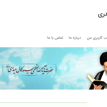
دری
 کاربری من
درباره ما
تماس با ما
My ac
Search Results
Shop
برگه نمونه
برگه نمونه
بلاگ
پرداخت
ما
سبد خرید
قوانین و مقررات