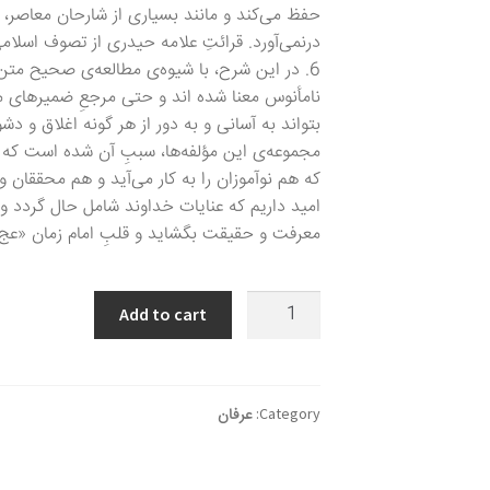
حفظ می‌کند و مانند بسیاری از شارحان معاصر، آن
درنمی‌آورد. قرائتِ علامه حیدری از تصوف اسل
6. در این شرح، با شیوه‌ی مطالعه‌ی صحیح مت
نامأنوس معنا شده اند و حتی مرجعِ ضمیر‌های م
بتواند به آسانی و به دور از هر گونه اغلاق و دش
مجموعه‌ی این مؤلفه‌ها، سببِ آن شده است که 
که هم نوآموزان را به کار می‌آید و هم محققان و 
امید داریم که عنایات خداوند شامل حال گردد و 
معرفت و حقیقت بگشاید و قلبِ امام زمان «عج» 
شرح
Add to cart
مقدمة
القیصري
لفصوص
الحکم
Category:
عرفان
quantity