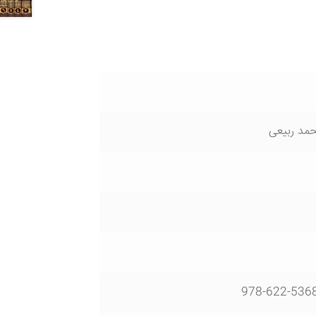
مد ربیعی
978-622-536