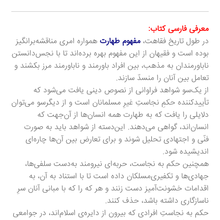
معرفی فارسی کتاب:
در طول تاریخ فقاهت،
مفهوم طهارت
همواره امری مناقشه‌برانگیز
بوده است و فقیهان از این مفهوم بهره برده‌اند تا با نجس‌دانستن
ناباورمندان به مذهب، بین افراد باورمند و ناباورمند مرز بکشند و
تعامل بین آنان را منسدّ سازند.
از یک‌سو شواهد فراوانی از نصوص دینی یافت می‌شود که
تأییدکننده‌ حکمِ نجاستِ غیرِ مسلمانان است و از دیگرسو می‌توان
دلایلی را یافت که به طهارت همه‌ انسان‌ها از آن‌جهت که
انسان‌اند، گواهی می‌دهند. این‌دسته از شواهد باید به صورت
فنّی و اجتهادی تحلیل شوند و برای تعارض بین آن‌ها چاره‌ای
اندیشیده شود.
همچنین حکم به نجاست، حربه‌ای نیرومند به‌دست سلفی‌ها،
جهادی‌ها و تکفیری‌مسلکان داده است تا با استناد به آن، به
اقدامات خشونت‌آمیز دست زنند و هر که را که با مبانی آنان سرِ
ناسازگاری داشته باشد، حذف کنند.
حکم به نجاستِ افرادی که بیرون از دایره‌ی اسلام‌اند، در جوامعی