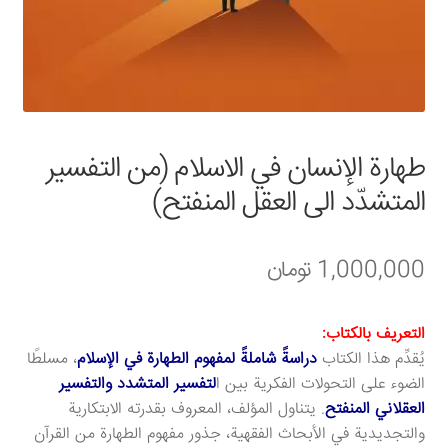
سبد خرید
قوانین و مقررات
طهارة الإنسان في الاسلام (من التفسیر
المتشدّد الی العقل المنفتح)
1,000,000
تومان
التعریف بالکتاب:
يُقدِّم هذا الكتاب
دراسةً شاملةً لمفهوم الطهارة في الإسلام
، مسلطًا
الضوء على التحولات الفكرية بين ا
لتفسير المتشدد والتفسير
العقلاني المنفتح
. يتناول المؤلف، المعروف بقدرته الابتكارية
والتجديدية في الأبحاث الفقهية، جذور مفهوم الطهارة من القرآن