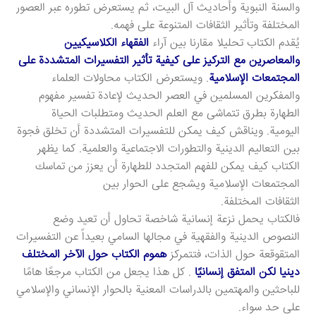
والسنة النبوية وأحاديث آل البيت، ثم يستعرض تطوره عبر العصور
المختلفة وتأثير الثقافات المتنوعة على فهمه.
يُقدم الكتاب تحليلا مقارنا بين آراء
الفقهاء الكلاسيكيين
والمعاصرين مع التركيز على كيفية تأثير التفسيرات المتشددة على
المجتمعات الإسلامية
. ويستعرض الكتاب محاولات العلماء
والمفكرين المسلمين في العصر الحديث لإعادة تفسير مفهوم
الطهارة بطرق تتماشى مع العلم الحديث ومتطلبات الحياة
اليومية. ويناقش كيف يمكن للتفسيرات المتشددة أن تخلق فجوة
بين التعاليم الدينية والتطورات الاجتماعية والعلمية. كما يظهر
الكتاب كيف يمكن للفهم المتجدد للطهارة أن يعزز من تماسك
المجتمعات الإسلامية ويشجع على الحوار بين
الثقافات المختلفة.
فالكتاب يحمل نزعة إنسانية شاخصة تحاول أن تعيد وضع
النصوص الدينية والفقهية في مجالها السامي بعيداً عن التفسيرات
المتقوقعة حول الذات، فتتمركز
هموم الكتاب حول الآخر المختلف
دينيا لكن المتفق إنسانيًا
. كل هذا يجعل من الكتاب مرجعًا هامًا
للباحثين والمهتمين بالدراسات المعنية بالحوار الإنساني والإسلامي
على حد سواء.