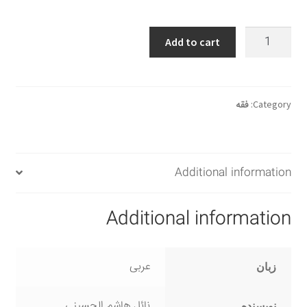
طهارة
Add to cart
الإنسان
في
الاسلام
(من
Category:
فقه
التفسیر
المتشدّد
الی
Additional information
العقل
المنفتح)
quantity
Additional information
عربی
زبان
نائل هاشم الحسینی
نویسنده