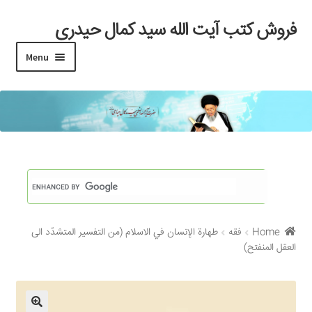
فروش کتب آیت الله سید کمال حیدری
Skip
Skip
to
to
Menu
navigation
content
خانه
#97 (بدون عنوان)
Cart
Checkout
Home
فقه
طهارة الإنسان في الاسلام (من التفسیر المتشدّد الی
My account
العقل المنفتح)
Search Results
Shop