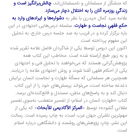
که متشکّل از مسلمانان و نامسلمانان‌اند،
چالش‌برانگیز است و
زندگیِ روزمره‌ آنان را به اختلال دچار می‌سازد
.
علامه سید کمال حیدری با نظر به
دشواره‌ها و ایرادهای وارد به
حکمِ فقهیِ نجاست و طهارت
، سلسله‌ درس‌هایی اجتهادی در این
باره برگزار کرده و در قریب به صد جلسه درسِ خارج، به تحلیل
این مفهوم پرداخته است.
اکنون این دروس توسط یکی از شاگردان فاضل علامه تقریر شده
و به زیور طبع آراسته شده است. مخاطبِ این کتاب همه‌
پژوهش‌گرانی هستند که می‌خواهند با تحلیلِ فنی و اجتهادی
یکی از احکام فقهی آشنا شوند و روش اجتهادی علامه را دریابند.
همچنین هر مسلمانی که مسألهٔ طهارت و نجاستِ انسان برایش
دغدغه‌ ساخته است، می‌تواند پرسش‌های خود را از این کتاب
دنبال کند و به پاسخ‌های متقن، مستدل و قانع‌کننده‌ای برسد.
کتاب «طهارتِ انسان در اسلام؛ از تفسیرِ متعصّب به‌سویِ تفسیرِ
عقلانیِ گشوده» توسطِ «
المرکز الأکادیمی للأبحاث
» که یکی از
مهم‌ترین ناشران جهان عرب است، به چاپ رسیده است. رسالت
این نشر، چاپِ پژوهش‌های روشمند و دانشگاهی درباره‌ اسلام
است.