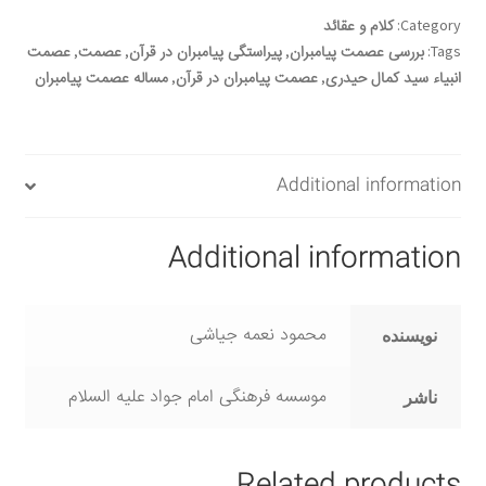
الكريم
Category:
کلام و عقائد
quantity
Tags:
بررسی عصمت پیامبران
,
پیراستگی پیامبران در قرآن
,
عصمت
,
عصمت
انبیاء سید کمال حیدری
,
عصمت پیامبران در قرآن
,
مساله عصمت پیامبران
Additional information
Additional information
محمود نعمه جیاشی
نویسنده
موسسه فرهنگی امام جواد علیه السلام
ناشر