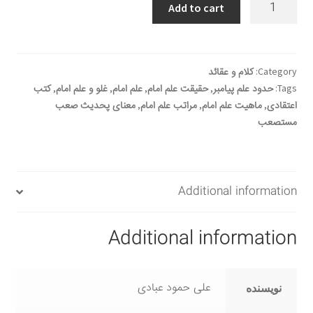
علم
Add to cart
الإمام
-
بحوث
فی
Category:
کلام و عقائد
حقیقة
Tags:
حدود علم پیامبر
,
حقیقت علم امام
,
علم امام
,
غلو و علم امام
,
کتب
ومراتب
اعتقادی
,
ماهیت علم امام
,
مراتب علم امام
,
معنای پحدیث صعب
مستصعب
علم
الأئمة
المعصومین
(ع)
Additional information
quantity
Additional information
علی حمود عبادی
نویسنده