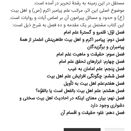
مستقل در این زمینه به رشتۀ تحریر در آمده است.
موضوع اصلی این اثر، مراتب علم پیامبر اکرم (ص) و اهل بیت
(ع) و حدود و مسائل پیرامون آن بر اساس آیات و روایات است.
این کتاب مشتمل بر یک مقدمه و ده فصل به شرح ذیل است:
فصل اوّل: قلمرو و گسترۀ علم امام
فصل دوم: پیامبر اکرم و اهل بیت طاهرینش اعلمتر از همۀ
پیامبران و برگزیدگان
فصل سوم: حقیقت و ماهیت علم امام
فصل چهارم: ابزارهای تحقق علم امام
فصل پنجم: علم امامان به غیب
فصل ششم: چگونگی افزایش علم اهل بیت
فصل هفتم:علم اهل بيت به تأويل
فصل هشتم: علم اهل بيت بالفعل است یا بالقوّه؟
فصل نهم: بيان معنای اینکه در احادیث اهل بیت سختی و
دشواری وجود دارد
فصل دهم: غلو؛ حقیقت و اقسام آن