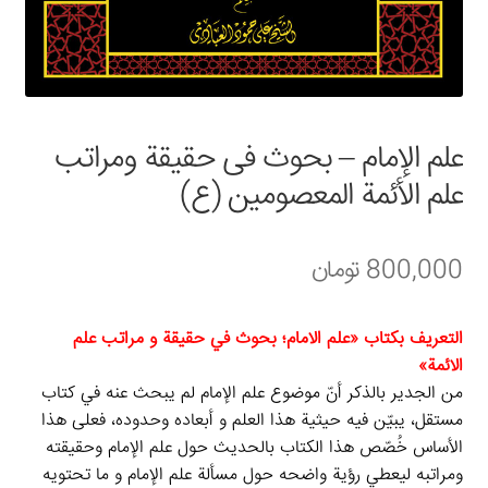
سبد خرید
قوانین و مقررات
علم الإمام – بحوث فی حقیقة ومراتب
علم الأئمة المعصومین (ع)
800,000
تومان
التعريف بكتاب «علم الامام؛ بحوث في حقيقة و مراتب علم
الائمة»
من الجدير بالذكر أنّ موضوع علم الإمام لم يبحث عنه في كتاب
مستقل، يبيّن فيه حيثية هذا العلم و أبعاده وحدوده، فعلى هذا
الأساس خُصّص هذا الكتاب بالحديث حول علم الإمام وحقيقته
ومراتبه ليعطي رؤية واضحه حول مسألة علم الإمام و ما تحتويه