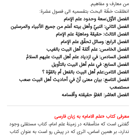
من معارف و مفاهيم.
انطلقت خطّة البحث بتقسميه الى فصول عشرة:
الفصل الأوّل:سعة وحدود علم الإمام
الفصل الثاني: النبيّ وأهل بيته أعلم من جميع الأنبياء والمرسلين
الفصل الثالث: حقيقة وماهيّة علم الإمام
الفصل الرابع: وسائل تحقّق علم الإمام
الفصل الخامس: علم أئمّة أهل البيت بالغيب
الفصل السادس: في ازدياد علم أهل البيت عليهم السلامُ
الفصل السابع: في علم أهل البيت بالتأويل
الفصل الثامن:علم أهل البيت بالفعل أم بالقوّة ؟
الفصل التاسع: بيان معنى أنّ في أحاديث أهل البيت صعب
مستصعب
الفصل العاشر: الغلوّ حقيقته وأقسامه
معرفی كتاب «علم الامام» به زبان فارسی
گفتنی است که متأسفانه در زمینۀ علم امام، کتاب مستقلی وجود
ندارد، بر همین اساس، اثری که در پیش رو است به عنوان کتاب