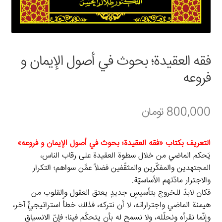
سبد خرید
قوانین و مقررات
فقه العقيدة؛ بحوث في أصول الإيمان و
فروعه
800,000
تومان
التعريف بكتاب «فقه العقيدة؛ بحوث في أصول الإيمان و فروعه»
يَحكم الماضي من خلال سطوة العقيدة على رقاب الناس،
المجتهدين والمفكّرين والمثقّفين فضلاً عمَّن سواهم؛ التكرار
والاجترار مادّتهم الأساسيّة.
فكان لابدّ للخروج بتأسيسٍ جديدٍ يعتق العقول والقلوب من
هيمنة الماضي واجتراراته، لا أن نتركه، فذلك خطأٌ استراتيجيٌّ آخر،
وإنّما نقرأه ونحلّله، ولا نسمح له بأن يتحكّم فينا؛ فإنّ الانسياق