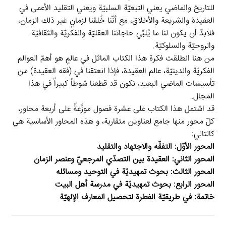
للتاريخ والماضي يعني التبعيّة السلبيّة ويعني التقليد الأعمى في
العقيدة والشريعة والأخلاق، مع أنّنا خُلقنا لزمانٍ غير ذلك الزمان،
فلابدّ أن يكون لنا ما يُلبِّي حاجاتنا العقليّة والفكريّة والثقافيّة
والروحيّة والسلوكيّة.
من هنا انطلقت فكرة هذا الكتاب الماثل في عالمٍ هو أهمّ العوالم
الفكريّة والدينيّة، عالم العقيدة، فإذا انعتقنا في (فقه العقيدة) من
تأسيسات الماضي البعيد، نكون قد قطعنا شوطاً كبيراً في هذا
المجال.
قد اشتمل هذا الكتاب على عشرة فصول موزَّعةً على أربعة محاور،
كلّ محور منها جامع لعناوين متقاربة، و هذه المحاور الأساسية هي
كالتالي:
المحور الأوّل: التفقّه والاجتهاد والتقليد
المحور الثاني: العقيدة بين التصدّي المرجعيّ وعنصر الزمان
المحور الثالث: بحوث تمهيديّة في التوحيد ومسائله
المحور الرابع: بحوث تمهيديّة في مدرسة أهل البيت
خاتمة: في طريقيّة الفطرة لتحصيل المعارف الإلهيّة