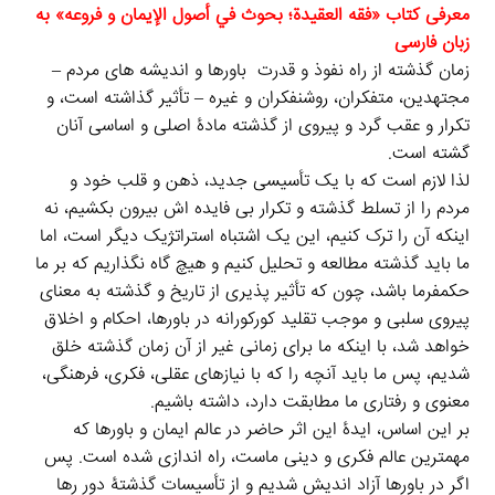
معرفی کتاب «فقه العقيدة؛ بحوث في أصول الإيمان و فروعه» به
زبان فارسی
زمان گذشته از راه نفوذ و قدرت
باورها و اندیشه های مردم –
مجتهدین، متفکران، روشنفکران و غیره – تأثیر گذاشته است، و
تکرار و عقب گرد و پیروی از گذشته مادۀ اصلی و اساسی آنان
گشته است.
لذا لازم است که با یک تأسیسی جدید،
ذهن و قلب
خود و
مردم
را از تسلط گذشته و
تکرار بی فایده اش
بیرون بکشیم، نه
اینکه آن را ترک کنیم، این یک اشتباه استراتژیک دیگر است، اما
ما باید گذشته مطالعه و تحلیل کنیم و هیچ گاه نگذاریم که بر ما
حکمفرما باشد، چون که تأثیر پذیری از تاریخ و گذشته به معنای
پیروی سلبی و موجب تقلید کورکورانه در باورها، احکام و اخلاق
خواهد شد، با اینکه ما برای زمانی غیر از آن زمان گذشته خلق
شدیم، پس ما باید آنچه را که با نیازهای عقلی، فکری، فرهنگی،
معنوی و رفتاری ما مطابقت دارد، داشته باشیم.
بر این اساس، ایدۀ این اثر حاضر در عالم ایمان و باورها که
مهمترین عالم فکری و دینی ماست، راه اندازی شده است. پس
اگر در باورها آزاد اندیش شدیم و از تأسیسات گذشتۀ دور رها