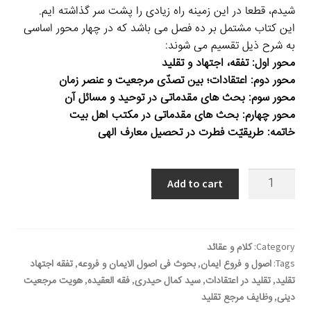
شیدم، قطعا در این زمینه راه زیادی را پشت سر گذاشته ایم.
این کتاب مشتمل بر ده فصل می باشد که در چهار محور اساسی
به شرح ذیل تقسیم می شوند:
محور اول: تفقه، اجتهاد و تقلید
محور دوم: اعتقادات؛ بین تصدّی مرجعیت و عنصر زمان
محور سوم: بحث های مقدماتی در توحید و مسائل آن
محور چهارم: بحث های مقدماتی در مکتب اهل بیت
خاتمه: طریقیّت فطرت در تحصیل معارف الهی
فقه
Add to cart
العقيدة؛
بحوث
في
أصول
Category:
کلام و عقائد
الإيمان
Tags:
اصول و فروع ایمان
,
بحوث فی اصول الایمان و فروعه
,
تفقه اجتهاد
و
تقلید
,
تقلید در اعتقادات
,
سید کمال حیدری
,
فقه العقیده
,
هویت مرجعیت
دینی
,
وظایف مرجع تقلید
فروعه