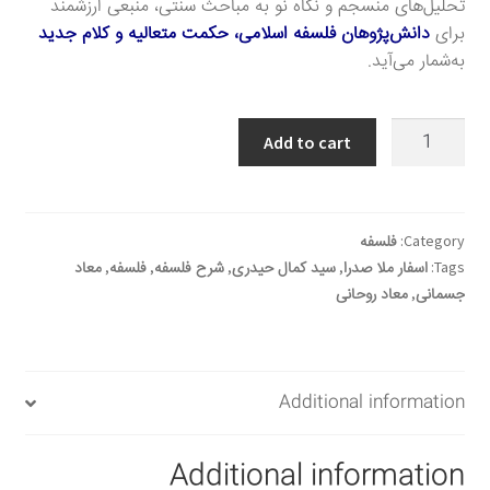
تحلیل‌های منسجم و نگاه نو به مباحث سنتی، منبعی ارزشمند
برای
دانش‌پژوهان فلسفه اسلامی، حکمت متعالیه و کلام جدید
به‌شمار می‌آید.
كتاب
Add to cart
المعاد؛
شرح
الأسفار
الأربعة
Category:
فلسفه
quantity
Tags:
اسفار ملا صدرا
,
سید کمال حیدری
,
شرح فلسفه
,
فلسفه
,
معاد
جسمانی
,
معاد روحانی
Additional information
Additional information