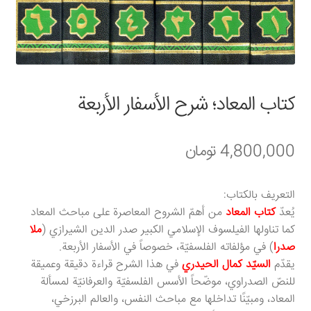
سبد خرید
قوانین و مقررات
كتاب المعاد؛ شرح الأسفار الأربعة
4,800,000
تومان
التعريف بالكتاب:
يُعدّ
كتاب المعاد
من أهمّ الشروح المعاصرة على مباحث المعاد
كما تناولها الفيلسوف الإسلامي الكبير صدر الدين الشيرازي (
ملا
صدرا
) في مؤلفاته الفلسفيّة، خصوصاً في الأسفار الأربعة.
يقدّم
السيّد كمال الحيدري
في هذا الشرح قراءة دقيقة وعميقة
للنصّ الصدراوي، موضّحاً الأسس الفلسفيّة والعرفانيّة لمسألة
المعاد، ومبيّنًا تداخلها مع مباحث النفس، والعالم البرزخي،