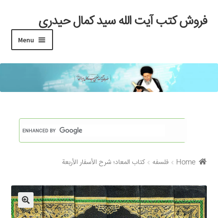
فروش کتب آیت الله سید کمال حیدری
Skip
Skip
to
to
Menu
navigation
content
خانه
#97 (بدون عنوان)
Cart
Checkout
Home
فلسفه
كتاب المعاد؛ شرح الأسفار الأربعة
My account
Search Results
Shop