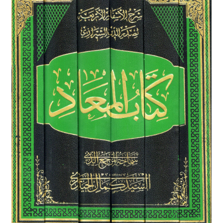
برگه نمونه
برگه نمونه
بلاگ
پرداخت
تماس با ما
ثبت شکایات
حساب کاربری من
درباره ما