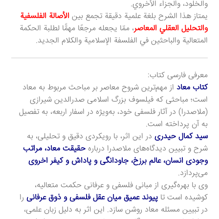
والخلود، والجزاء الأخروي.
يمتاز هذا الشرح بلغة علمية دقيقة تجمع بين
الأصالة الفلسفية
والتحليل العقلي المعاصر
، ممّا يجعله مرجعًا مهمًّا لطلبة الحكمة
المتعالية والباحثين في الفلسفة الإسلامية والكلام الجديد.
معرفی فارسی کتاب:
کتاب معاد
از مهم‌ترین شروح معاصر بر مباحث مربوط به معاد
است؛ مباحثی که فیلسوف بزرگ اسلامی صدرالدین شیرازی
(ملاصدرا) در آثار فلسفی خود، به‌ویژه در اسفار اربعه، به تفصیل
به آن پرداخته است.
سید کمال حیدری
در این اثر، با رویکردی دقیق و تحلیلی، به
شرح و تبیین دیدگاه‌های ملاصدرا درباره
حقیقت معاد، مراتب
وجودی انسان، عالم برزخ، جاودانگی و پاداش و کیفر اخروی
می‌پردازد.
وی با بهره‌گیری از مبانی فلسفی و عرفانی حکمت متعالیه،
کوشیده است تا
پیوند عمیق میان عقل فلسفی و ذوق عرفانی
را
در تبیین مسئله معاد روشن سازد. این اثر به دلیل زبان علمی،