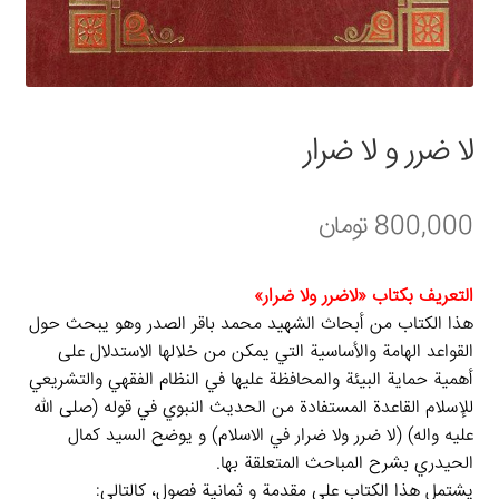
سبد خرید
قوانین و مقررات
لا ضرر و لا ضرار
800,000
تومان
التعریف بکتاب «لاضرر ولا ضرار»
هذا الكتاب من أبحاث الشهيد محمد باقر الصدر وهو يبحث حول
القواعد الهامة والأساسية التي يمكن من خلالها الاستدلال على
أهمية حماية البيئة والمحافظة عليها في النظام الفقهي والتشريعي
للإسلام القاعدة المستفادة من الحديث النبوي في قوله (صلى الله
عليه واله) (لا ضرر ولا ضرار في الاسلام) و يوضح السيد كمال
الحيدري بشرح المباحث المتعلقة بها.
یشتمل هذا الکتاب علی مقدمة و ثمانیة فصول، كالتالي: