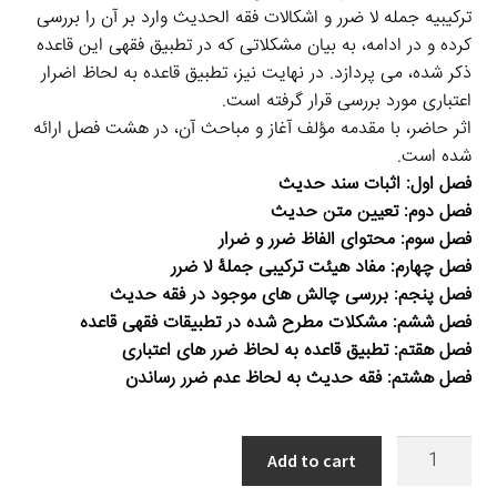
تركيبيه جمله لا ضرر و اشكالات فقه الحديث وارد بر آن را بررسى
كرده و در ادامه، به بیان مشكلاتى كه در تطبيق فقهى اين قاعده
ذكر شده، می پردازد. در نهايت نیز، تطبيق قاعده به لحاظ اضرار
اعتبارى مورد بررسى قرار گرفته است.
اثر حاضر، با مقدمه مؤلف آغاز و مباحث آن، در هشت فصل ارائه
شده است.
فصل اول: اثبات سند حدیث
فصل دوم: تعیین متن حدیث
فصل سوم: محتوای الفاظ ضرر و ضرار
فصل چهارم: مفاد هیئت ترکیبی جملۀ لا ضرر
فصل پنجم: بررسی چالش های موجود در فقه حدیث
فصل ششم: مشکلات مطرح شده در تطبیقات فقهی قاعده
فصل هقتم: تطبیق قاعده به لحاظ ضرر های اعتباری
فصل هشتم: فقه حدیث به لحاظ عدم ضرر رساندن
لا
Add to cart
ضرر