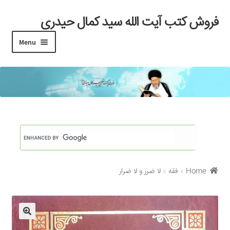
فروش کتب آیت الله سید کمال حیدری
Skip
Skip
to
to
Menu
navigation
content
خانه
#97 (بدون عنوان)
Cart
Checkout
Home
فقه
لا ضرر و لا ضرار
My account
Search Results
Shop