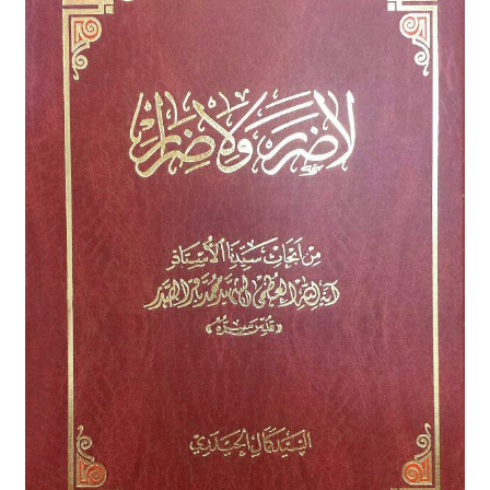
برگه نمونه
برگه نمونه
بلاگ
پرداخت
تماس با ما
ثبت شکایات
حساب کاربری من
درباره ما