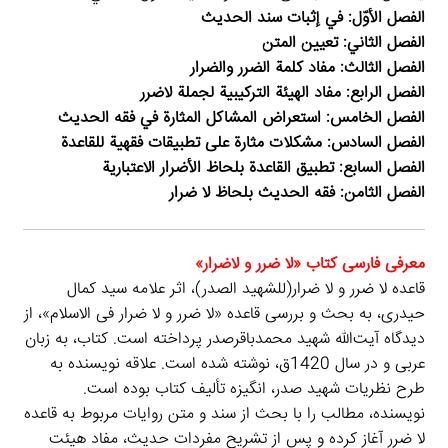
الفصل الأوّل: في إثبات سند الحديث
الفصل الثاني: تعيين المتن
الفصل الثالث: مفاد كلمة الضرر والضرار
الفصل الرابع: مفاد الهيئة التركيبية لجملة لاضرر
الفصل الخامس: استعراض المشاكل المثارة في فقه الحديث
الفصل السادس: مشكلات مثارة على تطبيقات فقهية للقاعدة
الفصل السابع: تطبيق القاعدة بلحاظ الأضرار الاعتبارية
الفصل الثامن: فقه الحديث بلحاظ لا ضرار
معرفی فارسی کتاب «لا ضرر و لاضرار»
قاعده لا ضرر و لا ضرار(للشهيد الصدر)، اثر علامه سيد كمال
حيدرى، به بحث و بررسى قاعده «لا ضرر و لا ضرار فى الاسلام»، از
ديدگاه آیت‌الله شهيد محمدباقرصدر پرداخته است. كتاب، به زبان
عربى و در سال 1420ق، نوشته شده است. علاقه نويسنده به
طرح نظريات شهيد صدر، انگيزه تأليف كتاب بوده است.
نويسنده، مطالب را با بحث از سند و متن روايات مربوط به قاعده
لا ضرر آغاز كرده و پس از تشريح مفردات حديث، مفاد هيئت