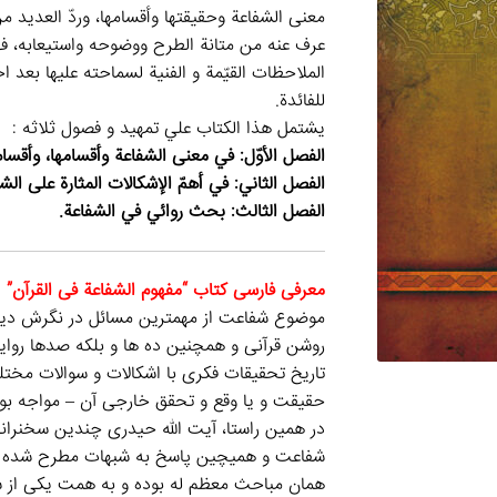
معنى الشفاعة وحقيقتها وأقسامها، وردّ العديد من
عرف عنه من متانة الطرح ووضوحه واستيعابه، فهذا 
الملاحظات القيّمة و الفنية لسماحته عليها بعد ا
للفائدة.
يشتمل هذا الكتاب علي تمهيد و فصول ثلاثه :
الفصل الأوّل: في معنى الشفاعة وأقسامها، وأقس
الفصل الثاني: في أهمّ الإشكالات المثارة على الشف
الفصل الثالث: بحث روائي في الشفاعة.
معرفی فارسی کتاب “مفهوم الشفاعة فی القرآن”
موضوع شفاعت از مهمترین مسائل در نگرش دینی 
روشن قرآنی و همچنین ده ها و بلکه صدها روایا
تاریخ تحقیقات فکری با اشکالات و سوالات مخت
حقیقت و یا وقع و تحقق خارجی آن – مواجه بو
در همین راستا، آیت الله حیدری چندین سخنرانی
شفاعت و همیچین پاسخ به شبهات مطرح شده پیرام
همان مباحث معظم له بوده و به همت یکی از 