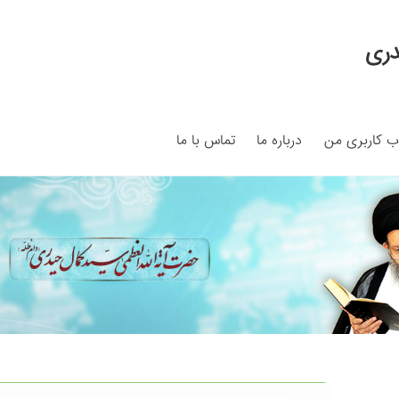
دری
 کاربری من
درباره ما
تماس با ما
My ac
Search Results
Shop
برگه نمونه
برگه نمونه
بلاگ
پرداخت
ما
سبد خرید
قوانین و مقررات