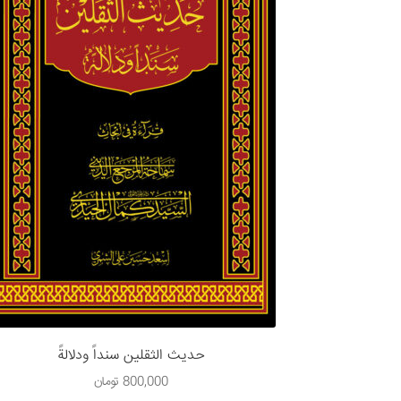
حديث الثقلين سنداً ودلالةً
800,000
تومان