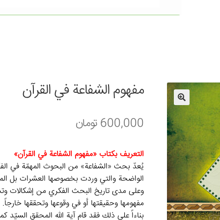
مفهوم الشفاعة في القرآن
🔍
600,000
تومان
التعريف بكتاب «مفهوم الشفاعة في القرآن»
يُعدّ بحث «الشفاعة» من البحوث المهمّة في الفك
الواضحة والتي وردت بخصوصها العشرات بل المئات 
وعلى مدى تاريخ البحث الفكري من إشكالات وتس
مفهومها وحقيقتها أو في وقوعها وتحققها خارجاً.
بناءاً على ذلك فقد قام آية الله المحقق السيّد ك