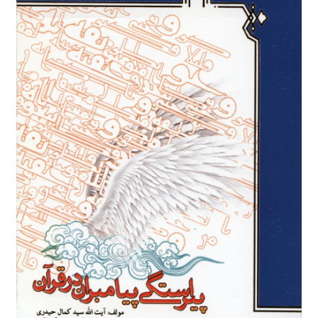
برگه نمونه
برگه نمونه
بلاگ
پرداخت
تماس با ما
ثبت شکایات
حساب کاربری من
درباره ما