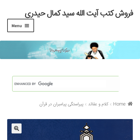
فروش کتب آیت الله سید کمال حیدری
Skip
Skip
to
to
Menu
navigation
content
خانه
#97 (بدون عنوان)
Cart
Checkout
Home
کلام و عقائد
پیراستگی پیامبران در قرآن
My account
Search Results
Shop