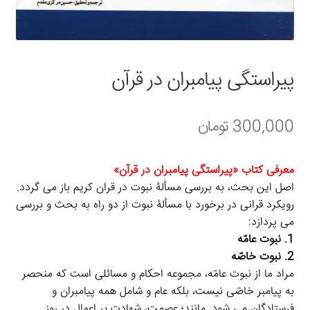
سبد خرید
قوانین و مقررات
پیراستگی پیامبران در قرآن
300,000
تومان
معرفی کتاب «پیراستگی پیامبران در قرآن»
اصل این بحث، به بررسی مسألۀ نبوت در قران کریم باز می گردد.
رویکرد قرانی در برخورد با مسألۀ نبوت از دو راه به بحث و بررسی
می پردازد:
1. نبوت عامّه
2. نبوت خاصّه
مراد ما از نبوت عامّه، مجموعه احکام و مسائلی است که منحصر
به پیامبر خاصّی نیست، بلکه عام و شامل همه پیامبران و
فرستادگان می شود. مانند؛ عصمت، شهادت بر اعمال در روز