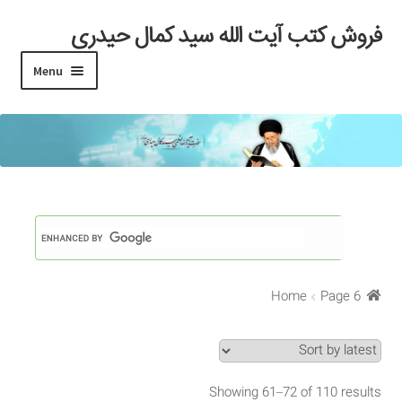
فروش کتب آیت الله سید کمال حیدری
Skip
Skip
to
to
Menu
navigation
content
خانه
#97 (بدون عنوان)
Cart
Checkout
Home
Page 6
My account
Search Results
Showing 61–72 of 110 results
Shop