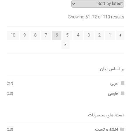
Showing 61–72 of 110 results
10
9
8
7
6
5
4
3
2
1
بر اساس زبان
عربی
(97)
فارسی
(13)
دسته های محصولات
اخلاق و تربیت
(13)