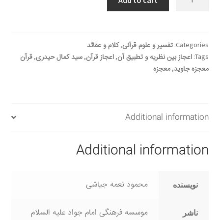
Add to cart
بين
النظرية
والتطبيق
quantity
Categories:
تفسیر و علوم قرآنی
,
کلام و عقائد
Tags:
اعجاز بین نظریه و تطبیق آن
,
اعجاز قرآن
,
سید کمال حیدری
,
قرآن
معجزه جاوید
,
معجزه
Additional information
Additional information
محمود نعمه جیاشی
نویسنده
موسسه فرهنگی امام جواد علیه السلام
ناشر