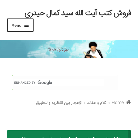
فروش کتب آیت الله سید کمال حیدری
Skip
Skip
to
to
Menu
navigation
content
خانه
#97 (بدون عنوان)
Cart
Checkout
Home
کلام و عقائد
الإعجاز بين النظرية والتطبيق
My account
Search Results
Shop