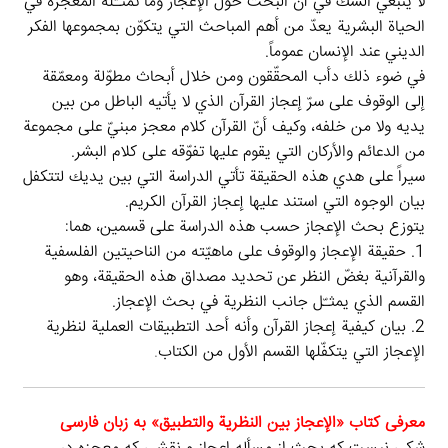
لا ينبغي الشك في أن البحث حول الإعجاز وما تمثـّله المعجزة في
الحياة البشرية يعدّ من أهم المباحث التي يتكوّن بمجموعها الفكر
الديني عند الإنسان عموماً.
في ضوء ذلك دأب المحقّقون ومن خلال أبحاث مطوّلة ومعمّقة
إلى الوقوف على سرّ إعجاز القرآن الذي لا يأتيه الباطل من بين
يديه ولا من خلفه، وكيف أنّ القرآن كلام معجز مبنيّ على مجموعة
من الدعائم والأركان التي يقوم عليها تفوّقه على كلام البشر.
سيراً على هدي هذه الحقيقة تأتي الدراسة التي بين يديك لتتكفل
بيان الوجوه التي استند عليها إعجاز القرآن الكريم.
يتوزع بحث الإعجاز حسب هذه الدراسة على قسمين، هما:
1. حقيقة الإعجاز والوقوف على ماهيّته من الناحيتين الفلسفية
والقرآنية بغضّ النظر عن تحديد مصداق هذه الحقيقة، وهو
القسم الذي يمثـّل جانب النظرية في بحث الإعجاز.
2. بيان كيفية إعجاز القرآن وأنه أحد التطبيقات العملية لنظرية
الإعجاز التي يتكفّلها القسم الأول من الكتاب
.
معرفی کتاب «الإعجاز بين النظرية والتطبيق» به زبان فارسی