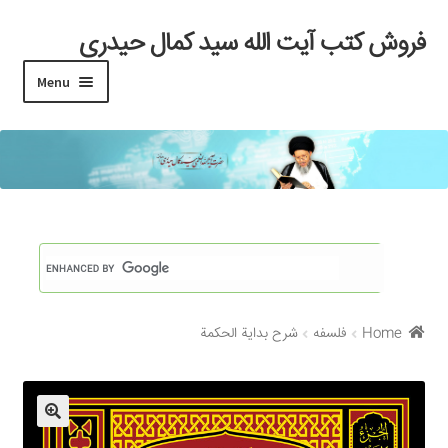
فروش کتب آیت الله سید کمال حیدری
Skip
Skip
to
to
Menu
navigation
content
خانه
#97 (بدون عنوان)
Cart
Checkout
Home
فلسفه
شرح بداية الحكمة
My account
Search Results
Shop