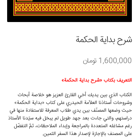
سبد خرید
قوانین و مقررات
شرح بداية الحكمة
1,600,000
تومان
التعريف بكتاب «شرح بداية الحكمة»
الكتاب الذي بين يديك أخي القارئ العزيز هو خلاصة أبحاث
وشروحات أستاذنا العلاّمة الحيدري على كتاب «بداية الحكمة»
حيث وضعها المصنّف بين يدي طلاب المعرفة للاستفادة منها في
دراستهم، والتي جاءت بعد جهد طويل لم يبخل فيه سيّدنا الأستاذ
رغم مشاغله المتعددة بالمراجعة وإبداء الملاحظات، ثمَّ التفضّل
على المصنف بالإجازة لإصدار هذا السفر الثمين.