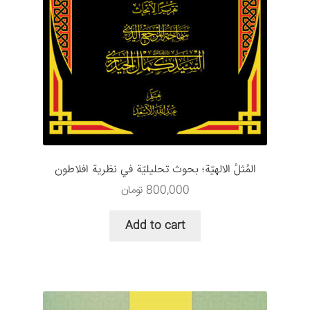
المُثلُ الالهيّة؛ بحوث تحليلیّة في نظرية افلاطون
800,000
تومان
Add to cart