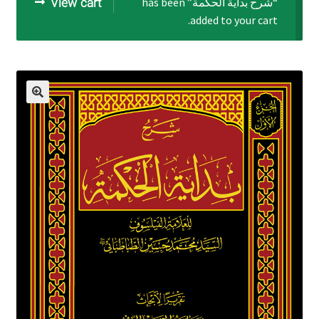
“شرح بداية الحكمة” has been
View cart
added to your cart.
برگه نمونه
برگه نمونه
بلاگ
پرداخت
تماس با ما
ثبت شکایات
حساب کاربری من
درباره ما