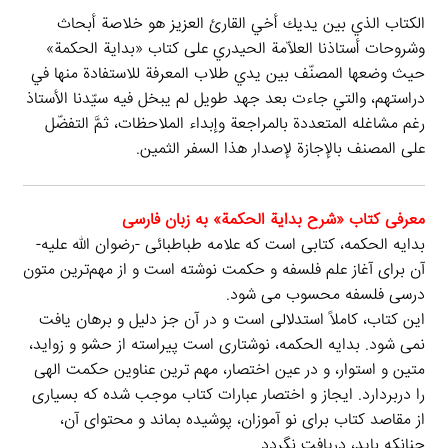
الكتاب الذي بين يديك أخي القارئ العزيز هو خلاصة أبحاث
وشروحات أستاذنا العلاّمة الحيدري على كتاب «بداية الحكمة»
حيث وضعها المصنّف بين يدي طلاب المعرفة للاستفادة منها في
دراستهم، والتي جاءت بعد جهد طويل لم يبخل فيه سيّدنا الأستاذ
رغم مشاغله المتعددة بالمراجعة وإبداء الملاحظات، ثمَّ التفضّل
على المصنف بالإجازة لإصدار هذا السفر الثمين.
معرفی کتاب «شرح بداية الحكمة» به زبان فارسی
بدایه ‏الحکمه، کتابی است که علامه طباطبائی -رضوان اللّه علیه-
آن برای آغاز علم فلسفه و حکمت نوشته است و از مهم‌ترین متون
درسی فلسفه محسوب می شود.
این کتاب، کاملاً استدلالی است و در آن جز دلیل و برهان یافت
نمی‏ شود. بدایه الحکمه، نوشتاری است پیراسته از حشو و زواید،
متین و استوار، و در عین اختصار، مهم ‏ترین عناوین حکمت الهی
را دربردارد. ایجاز و اختصار عبارات کتاب موجب شده که بسیاری
از مقاصد کتاب برای نو آموزان، پوشیده بماند و محتوای آن،
چنان‏که باید، دریافت نگردد.