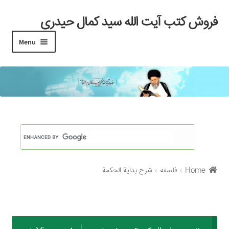
فروش کتب آیت الله سید کمال حیدری
Skip
Skip
to
to
Menu
navigation
content
خانه
#97 (بدون عنوان)
Cart
Checkout
Home
فلسفه
شرح بداية الحكمة
My account
Search Results
Shop