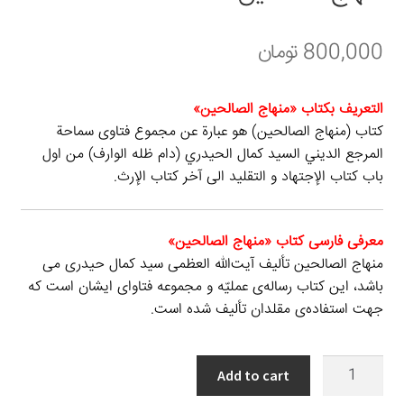
برگه نمونه
800,000
تومان
برگه نمونه
التعریف بکتاب «منهاج الصالحین»
كتاب (منهاج الصالحين) هو عبارة عن مجموع فتاوى سماحة
بلاگ
المرجع الديني السيد كمال الحيدري (دام ظله الوارف) من اول
باب کتاب الإجتهاد و التقلید الی آخر کتاب الإرث.
پرداخت
تماس با ما
معرفی فارسی کتاب «منهاج الصالحین»
منهاج الصالحين تألیف آیت‌الله العظمی سید کمال حیدری می
ثبت شکایات
باشد، اين كتاب رساله‌ى عمليّه‌ و مجموعه فتاوای ایشان است كه
جهت استفاده‌ى مقلدان تألیف شده است.
حساب کاربری من
منهاج
Add to cart
درباره ما
الصالحين