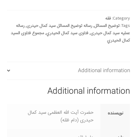
quantity
سبد خرید
Category:
فقه
قوانین و مقررات
Tags:
توضیح المسائل
,
رساله توضیح المسائل سید کمال حیدری
,
رساله
عملیه سید کمال حیدری
,
فتاوى سيد كمال الحيدري
,
مجموع فتاوى السيد
كمال الحيدري
Additional information
Additional information
حضرت آیت الله العظمی سید کمال
نویسنده
حیدری (دام ظله)